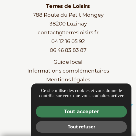
Terres de Loisirs
788 Route du Petit Mongey
38200 Luzinay
contact@terresloisirs.fr
04 12 16 05 92
06 46 83 83 87
Guide local
Informations complémentaires
Mentions légales
Politique de confidentialité
Ce site utilise des cookies et vous donne le
contrôle sur ceux que vous souhaitez activer
Gestion des cookies
Tout accepter
Tout refuser