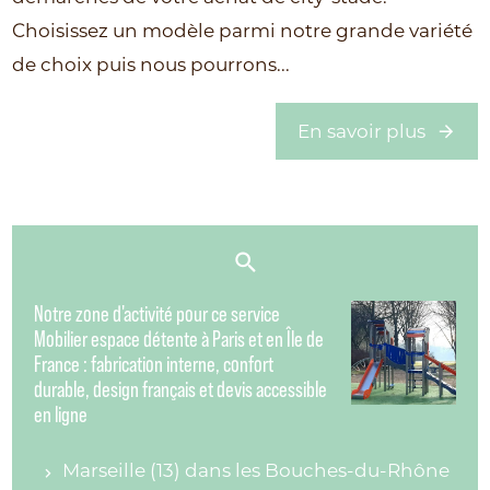
Choisissez un modèle parmi notre grande variété
de choix puis nous pourrons...
En savoir plus
Notre zone d'activité pour ce service
Mobilier espace détente à Paris et en Île de
France : fabrication interne, confort
durable, design français et devis accessible
en ligne
Marseille (13) dans les Bouches-du-Rhône