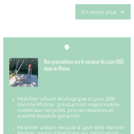
En savoir plus
Nos prestations sur le secteur de Lyon (69)
dans le Rhône
Mobilier urbain écologique à Lyon (69)
dans le Rhône : production responsable,
matériaux recyclés, prix accessibles et
qualité durable garantie
Mobilier urbain recyclé à Lyon (69) dans le
Rhône : savoir-faire français, fabrication