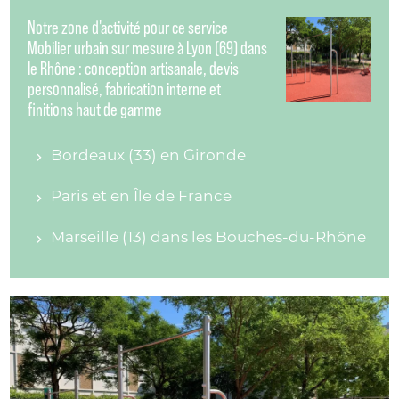
Notre zone d'activité pour ce service
Mobilier urbain sur mesure à Lyon (69) dans
le Rhône : conception artisanale, devis
personnalisé, fabrication interne et
finitions haut de gamme
Bordeaux (33) en Gironde
Paris et en Île de France
Marseille (13) dans les Bouches-du-Rhône